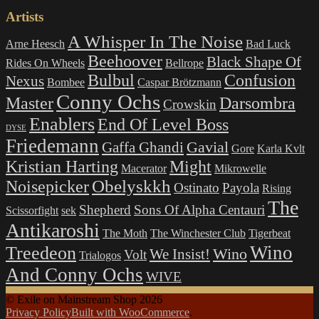
Artists
A Whisper In The Noise
Arne Heesch
Bad Luck
Beehoover
Black Shape Of
Rides On Wheels
Bellrope
Bulbul
Confusion
Nexus
Bombee
Caspar Brötzmann
Conny Ochs
Master
Darsombra
Crowskin
Enablers
End Of Level Boss
DYSE
Friedemann
Gavial
Gaffa Ghandi
Gore
Karla Kvlt
Kristian Harting
Might
Macerator
Mikrowelle
Obelyskkh
Noisepicker
Ostinato
Payola
Rising
The
Shepherd
Sons Of Alpha Centauri
Scissorfight
sek
Antikaroshi
The Moth
The Winchester Club
Tigerbeat
Wino
Treedeon
Wino
We Insist!
Volt
Trialogos
And Conny Ochs
WIVE
© Exile on Mainstream Shop 2026
Privacy Policy
Built with WooCommerce
.