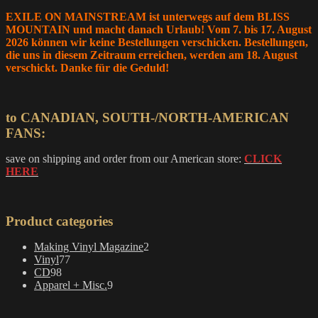
EXILE ON MAINSTREAM ist unterwegs auf dem BLISS
MOUNTAIN und macht danach Urlaub! Vom 7. bis 17. August
2026 können wir keine Bestellungen verschicken. Bestellungen,
die uns in diesem Zeitraum erreichen, werden am 18. August
verschickt. Danke für die Geduld!
to CANADIAN, SOUTH-/NORTH-AMERICAN
FANS:
save on shipping and order from our American store:
CLICK
HERE
Product categories
2
Making Vinyl Magazine
2
77
products
Vinyl
77
98
products
CD
98
products
9
Apparel + Misc.
9
products