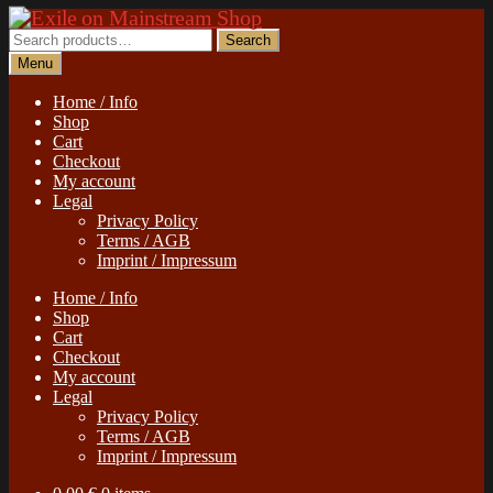
Skip
Skip
to
to
Search
Search
navigation
content
for:
Menu
Home / Info
Shop
Cart
Checkout
My account
Legal
Privacy Policy
Terms / AGB
Imprint / Impressum
Home / Info
Shop
Cart
Checkout
My account
Legal
Privacy Policy
Terms / AGB
Imprint / Impressum